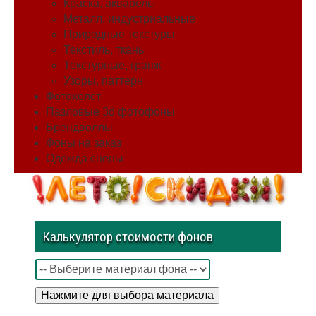
Краска, акварель
Металл, индустриальные
Природные текстуры
Текстиль, ткань
Текстурные, гранж
Узоры, паттерн
Фотохолст
Пазловые 3d фотофоны
Брендволлы
Фоны на заказ
Одежда сцены
Калькулятор стоимости фонов
Нажмите для выбора материала