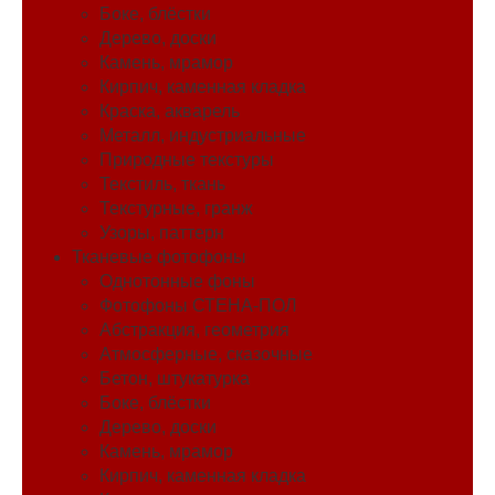
Боке, блёстки
Дерево, доски
Камень, мрамор
Кирпич, каменная кладка
Краска, акварель
Металл, индустриальные
Природные текстуры
Текстиль, ткань
Текстурные, гранж
Узоры, паттерн
Тканевые фотофоны
Однотонные фоны
Фотофоны СТЕНА-ПОЛ
Абстракция, геометрия
Атмосферные, сказочные
Бетон, штукатурка
Боке, блёстки
Дерево, доски
Камень, мрамор
Кирпич, каменная кладка