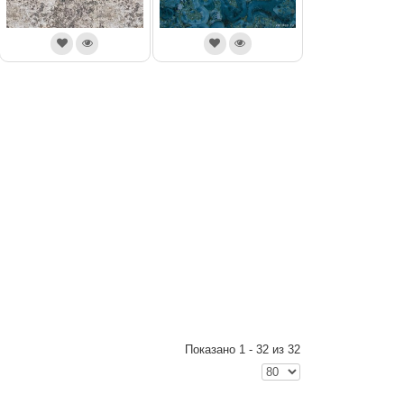
Показано 1 - 32 из 32