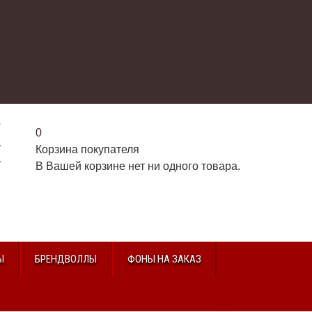
О нас
Доставка и оплата
Контакты
Галерея
Видео
Избранное
г
0
2
Корзина покупателя
2
В Вашей корзине нет ни одного товара.
u
Ы
БРЕНДВОЛЛЫ
ФОНЫ НА ЗАКАЗ