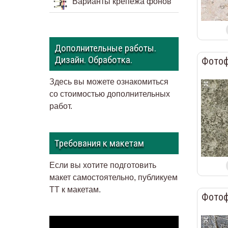
Варианты крепежа фонов
Дополнительные работы.
Дизайн. Обработка.
Фотоф
Здесь вы можете ознакомиться
со стоимостью дополнительных
работ.
Требования к макетам
Если вы хотите подготовить
макет самостоятельно, публикуем
ТТ к макетам
.
Фотоф