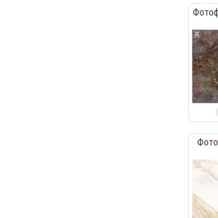
Фотоф
Фото