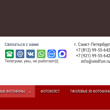
Связаться с нами
г. Санкт-Петербур
+7 (812) 99-55-64
+7 (921) 99-55-64
info@vinilfon.r
Телеграм, увы, не работает(((
ВЫЕ ФОТОФОНЫ
ФОТОХОЛСТ
ПАЗЛОВЫЕ 3D ФОТОФОН