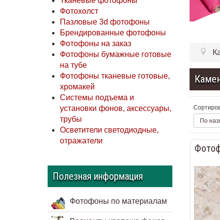
Тканевые фотофоны
Фотохолст
Пазловые 3d фотофоны
Брендированные фотофоны
Фотофоны на заказ
К
Фотофоны бумажные готовые
на тубе
Фотофоны тканевые готовые,
Камен
хромакей
Системы подъема и
Сортиров
установки фонов, аксессуары,
трубы
По наз
Осветители светодиодные,
отражатели
Фотоф
Полезная информация
Фотофоны по материалам