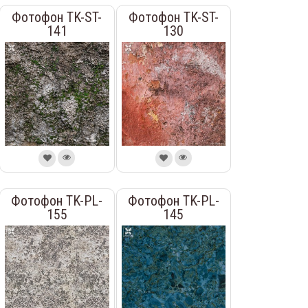
Фотофон TK-ST-
Фотофон TK-ST-
141
130
Фотофон TK-PL-
Фотофон TK-PL-
155
145