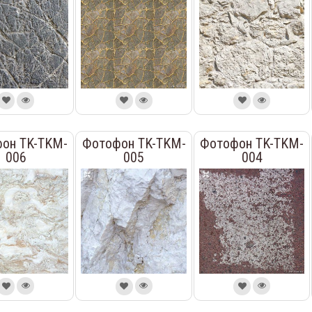
он TK-TKM-
Фотофон TK-TKM-
Фотофон TK-TKM-
006
005
004