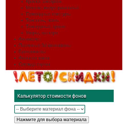
Краска, акварель
Металл, индустриальные
Природные текстуры
Текстиль, ткань
Текстурные, гранж
Узоры, паттерн
Фотохолст
Пазловые 3d фотофоны
Брендволлы
Фоны на заказ
Одежда сцены
Калькулятор стоимости фонов
Нажмите для выбора материала