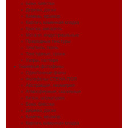
Боке, блёстки
Дерево, доски
Камень, мрамор
Кирпич, каменная кладка
Краска, акварель
Металл, индустриальные
Природные текстуры
Текстиль, ткань
Текстурные, гранж
Узоры, паттерн
Тканевые фотофоны
Однотонные фоны
Фотофоны СТЕНА-ПОЛ
Абстракция, геометрия
Атмосферные, сказочные
Бетон, штукатурка
Боке, блёстки
Дерево, доски
Камень, мрамор
Кирпич, каменная кладка