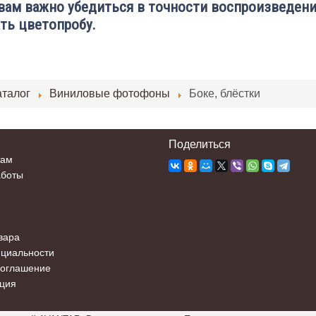
вам важно убедиться в точности воспроизведени
ть цветопробу.
аталог
Виниловые фотофоны
Боке, блёстки
Поделиться
там
аботы
вара
нциальности
соглашение
ция