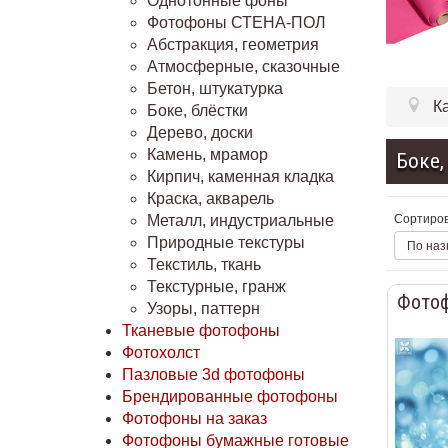
Однотонные фоны
Фотофоны СТЕНА-ПОЛ
Абстракция, геометрия
Атмосферные, сказочные
Бетон, штукатурка
К
Боке, блёстки
Дерево, доски
Камень, мрамор
Боке,
Кирпич, каменная кладка
Краска, акварель
Сортиров
Металл, индустриальные
Природные текстуры
По наз
Текстиль, ткань
Текстурные, гранж
Фотоф
Узоры, паттерн
Тканевые фотофоны
Фотохолст
Пазловые 3d фотофоны
Брендированные фотофоны
Фотофоны на заказ
Фотофоны бумажные готовые