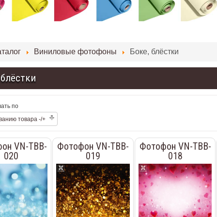
аталог
Виниловые фотофоны
Боке, блёстки
 блёстки
ать по
ванию товара -/+
он VN-TBB-
Фотофон VN-TBB-
Фотофон VN-TBB-
020
019
018