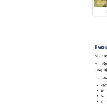
Важно
Мы ста
Но обр
смартф
На вос
нас
тип
кал
усл