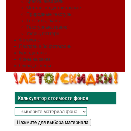
Краска, акварель
Металл, индустриальные
Природные текстуры
Текстиль, ткань
Текстурные, гранж
Узоры, паттерн
Фотохолст
Пазловые 3d фотофоны
Брендволлы
Фоны на заказ
Одежда сцены
Калькулятор стоимости фонов
Нажмите для выбора материала