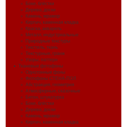
Боке, блёстки
Дерево, доски
Камень, мрамор
Кирпич, каменная кладка
Краска, акварель
Металл, индустриальные
Природные текстуры
Текстиль, ткань
Текстурные, гранж
Узоры, паттерн
Тканевые фотофоны
Однотонные фоны
Фотофоны СТЕНА-ПОЛ
Абстракция, геометрия
Атмосферные, сказочные
Бетон, штукатурка
Боке, блёстки
Дерево, доски
Камень, мрамор
Кирпич, каменная кладка