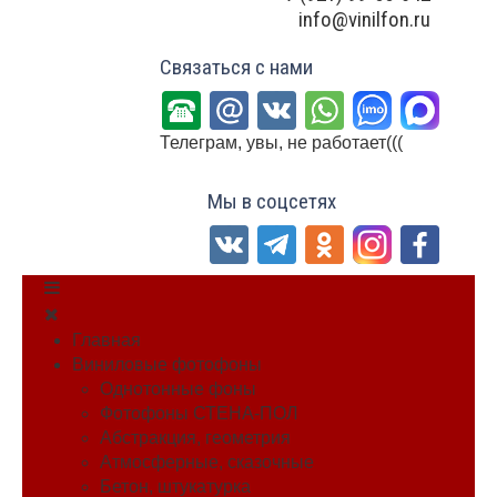
info@vinilfon.ru
Связаться с нами
Телеграм, увы, не работает(((
Мы в соцсетях
Главная
Виниловые фотофоны
Однотонные фоны
Фотофоны СТЕНА-ПОЛ
Абстракция, геометрия
Атмосферные, сказочные
Бетон, штукатурка