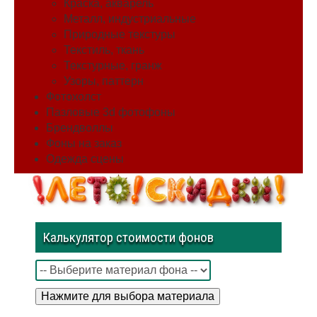
Краска, акварель
Металл, индустриальные
Природные текстуры
Текстиль, ткань
Текстурные, гранж
Узоры, паттерн
Фотохолст
Пазловые 3d фотофоны
Брендволлы
Фоны на заказ
Одежда сцены
Калькулятор стоимости фонов
Нажмите для выбора материала