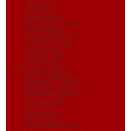
Боке, блёстки
Дерево, доски
Камень, мрамор
Кирпич, каменная кладка
Краска, акварель
Металл, индустриальные
Природные текстуры
Текстиль, ткань
Текстурные, гранж
Узоры, паттерн
Тканевые фотофоны
Однотонные фоны
Фотофоны СТЕНА-ПОЛ
Абстракция, геометрия
Атмосферные, сказочные
Бетон, штукатурка
Боке, блёстки
Дерево, доски
Камень, мрамор
Кирпич, каменная кладка