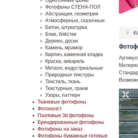
Однотонные фоны
Фотофоны СТЕНА-ПОЛ
Абстракция, геометрия
Атмосферные, сказочные
Бетон, штукатурка
К
Боке, блёстки
Дерево, доски
Фотофо
Камень, мрамор
Кирпич, каменная кладка
Артикул
Краска, акварель
Материа
Металл, индустриальные
Стандар
Природные текстуры
Возможе
Текстиль, ткань
Текстурные, гранж
Узоры, паттерн
Тканевые фотофоны
Фотохолст
Пазловые 3d фотофоны
Брендированные фотофоны
Фотофоны на заказ
Фотофоны бумажные готовые