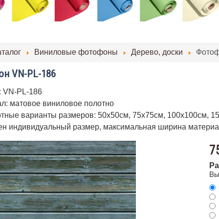
аталог
Виниловые фотофоны
Дерево, доски
Фотоф
н VN-PL-186
: VN-PL-186
л: матовое виниловое полотно
тные варианты размеров: 50х50см, 75х75см, 100х100см, 1
н индивидуальный размер, максимальная ширина материа
7
Ра
Вы