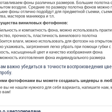
отавливаем фоны различных размеров. Большие полотна ф
рытом воздухе. Средние по размеру полотна фонов можно 
кие фоны отлично подойдут для предметной съемки, съемк
тва, мастеров маникюра и т.п.
ущества виниловых фотофонов:
ильность и компактность фона, можно использовать практ
ество, прочность, пластичность винилового полотна
боится влаги, можно использовать для фотозон на открыто
ко ухаживать, загрязнения легко убрать при помощи губки 
кость, насыщенный цвет и качество изображения фона
можность изготовления фона индивидуального размера
вам важно убедиться в точности воспроизведения цв
пробу.
ими фотофонами вы можете создавать шедевры в люб
е вы не нашли нужного для себя варианта, напишите нам, 
 вам!
 о цветопередаче