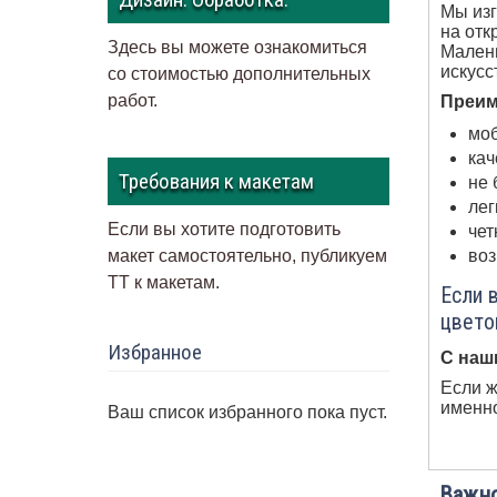
Мы изг
на отк
Здесь вы можете ознакомиться
Малень
искусс
со стоимостью дополнительных
работ.
Преим
моб
кач
Требования к макетам
не 
лег
Если вы хотите подготовить
чет
воз
макет самостоятельно, публикуем
ТТ к макетам
.
Если 
цвето
Избранное
С наш
Если ж
именно
Ваш список избранного пока пуст.
Важно