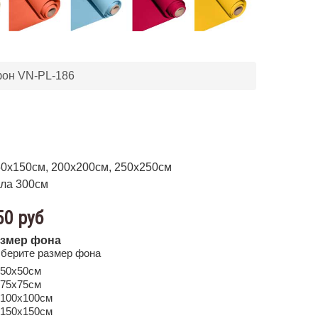
он VN-PL-186
50х150см, 200х200см, 250х250см
ла 300см
50 руб
змер фона
берите размер фона
50х50см
75х75см
100х100см
150х150см