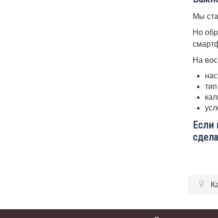
Мы ста
Но обр
смартф
На вос
нас
тип
кал
усл
Если 
сдела
К