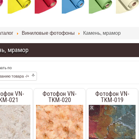
аталог
Виниловые фотофоны
Камень, мрамор
ь, мрамор
ать по
ванию товара -/+
офон VN-
Фотофон VN-
Фотофон VN-
KM-021
TKM-020
TKM-019