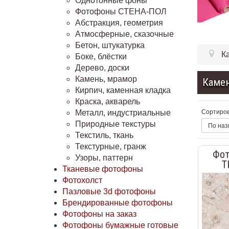
Однотонные фоны
Фотофоны СТЕНА-ПОЛ
Абстракция, геометрия
Атмосферные, сказочные
Бетон, штукатурка
К
Боке, блёстки
Дерево, доски
Камень, мрамор
Камен
Кирпич, каменная кладка
Краска, акварель
Сортиров
Металл, индустриальные
Природные текстуры
По наз
Текстиль, ткань
Текстурные, гранж
Фот
Узоры, паттерн
T
Тканевые фотофоны
Фотохолст
Пазловые 3d фотофоны
Брендированные фотофоны
Фотофоны на заказ
Фотофоны бумажные готовые