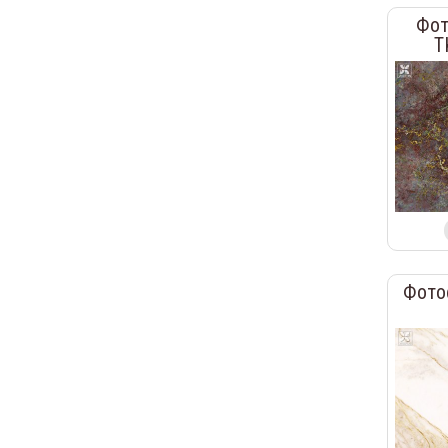
Фот
T
Фото