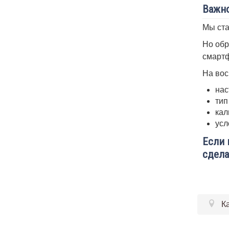
Важно
Мы ста
Но обр
смартф
На вос
нас
тип
кал
усл
Если 
сдела
К