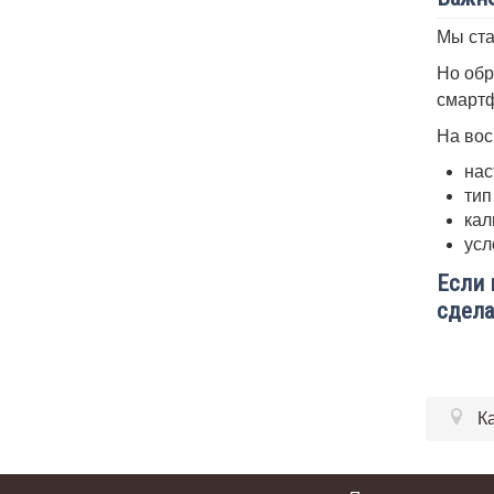
Мы ста
Но обр
смартф
На вос
нас
тип
кал
усл
Если 
сдела
К