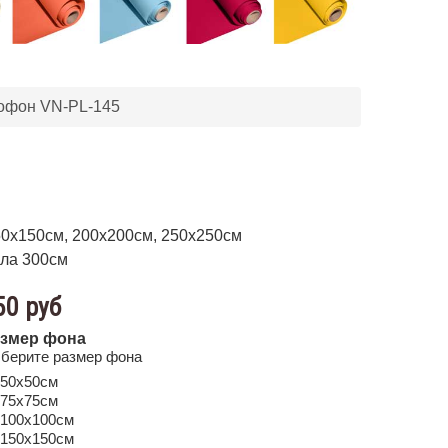
офон VN-PL-145
50х150см, 200х200см, 250х250см
ла 300см
50 руб
змер фона
берите размер фона
50х50см
75х75см
100х100см
150х150см