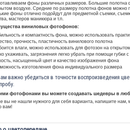
отавливаем фоны различных размеров. Большие полотна ф
рытом воздухе. Средние по размеру полотна фонов можно 
кие фоны отлично подойдут для предметной съемки, съемк
тва, мастеров маникюра и т.п.
ущества виниловых фотофонов:
ильность и компактность фона, можно использовать практ
ество, прочность, пластичность винилового полотна
боится влаги, можно использовать для фотозон на открыто
ко ухаживать, загрязнения легко убрать при помощи губки 
кость, насыщенный цвет и качество изображения фона
можность изготовления фона индивидуального размера
вам важно убедиться в точности воспроизведения цв
пробу.
ими фотофонами вы можете создавать шедевры в люб
е вы не нашли нужного для себя варианта, напишите нам, 
 вам!
 о цветопередаче