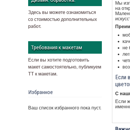
Мы изг
на отк
Здесь вы можете ознакомиться
Малень
искусс
со стоимостью дополнительных
работ.
Преим
моб
кач
Требования к макетам
не 
лег
Если вы хотите подготовить
чет
воз
макет самостоятельно, публикуем
ТТ к макетам
.
Если 
цвето
Избранное
С наш
Если ж
именно
Ваш список избранного пока пуст.
Важно