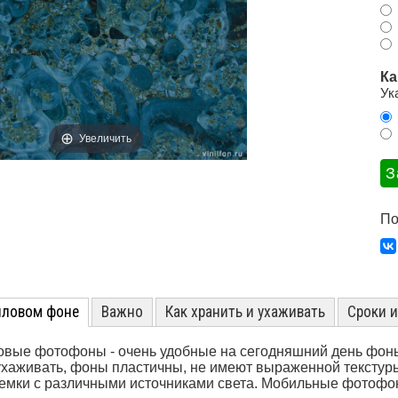
Ка
Ук
Увеличить
По
иловом фоне
Важно
Как хранить и ухаживать
Сроки 
вые фотофоны - очень удобные на сегодняшний день фоны
ухаживать, фоны пластичны, не имеют выраженной текстуры
емки с различными источниками света. Мобильные фотофон