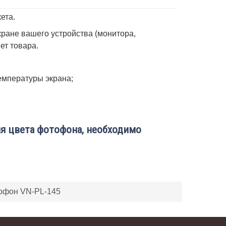
ета.
ране вашего устройства (монитора,
вет товара.
емпературы экрана;
я цвета фотофона, необходимо
офон VN-PL-145