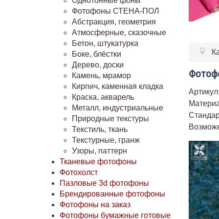
Однотонные фоны
Фотофоны СТЕНА-ПОЛ
Абстракция, геометрия
Атмосферные, сказочные
Бетон, штукатурка
К
Боке, блёстки
Дерево, доски
Фотофо
Камень, мрамор
Кирпич, каменная кладка
Артикул
Краска, акварель
Материа
Металл, индустриальные
Стандар
Природные текстуры
Возможе
Текстиль, ткань
Текстурные, гранж
Узоры, паттерн
Тканевые фотофоны
Фотохолст
Пазловые 3d фотофоны
Брендированные фотофоны
Фотофоны на заказ
Фотофоны бумажные готовые