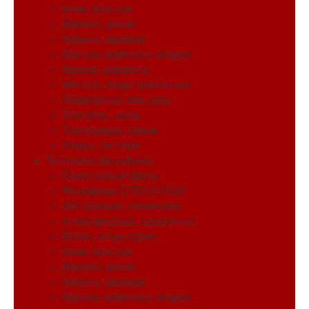
Боке, блёстки
Дерево, доски
Камень, мрамор
Кирпич, каменная кладка
Краска, акварель
Металл, индустриальные
Природные текстуры
Текстиль, ткань
Текстурные, гранж
Узоры, паттерн
Тканевые фотофоны
Однотонные фоны
Фотофоны СТЕНА-ПОЛ
Абстракция, геометрия
Атмосферные, сказочные
Бетон, штукатурка
Боке, блёстки
Дерево, доски
Камень, мрамор
Кирпич, каменная кладка