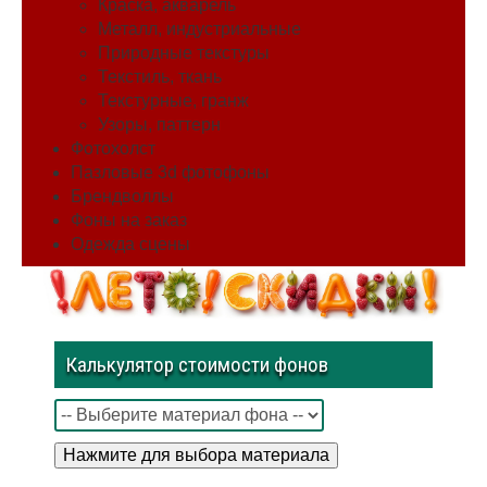
Краска, акварель
Металл, индустриальные
Природные текстуры
Текстиль, ткань
Текстурные, гранж
Узоры, паттерн
Фотохолст
Пазловые 3d фотофоны
Брендволлы
Фоны на заказ
Одежда сцены
Калькулятор стоимости фонов
Нажмите для выбора материала