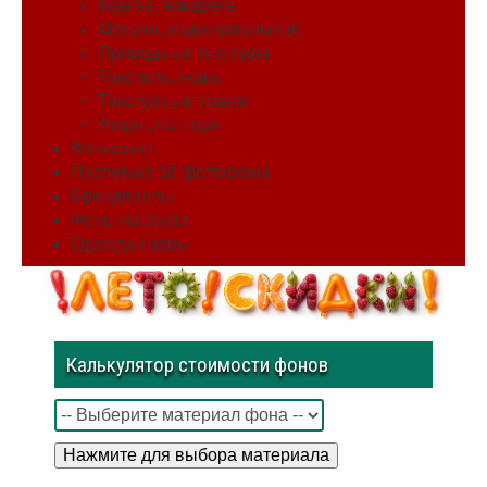
Краска, акварель
Металл, индустриальные
Природные текстуры
Текстиль, ткань
Текстурные, гранж
Узоры, паттерн
Фотохолст
Пазловые 3d фотофоны
Брендволлы
Фоны на заказ
Одежда сцены
Калькулятор стоимости фонов
Нажмите для выбора материала