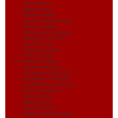
Боке, блёстки
Дерево, доски
Камень, мрамор
Кирпич, каменная кладка
Краска, акварель
Металл, индустриальные
Природные текстуры
Текстиль, ткань
Текстурные, гранж
Узоры, паттерн
Тканевые фотофоны
Однотонные фоны
Фотофоны СТЕНА-ПОЛ
Абстракция, геометрия
Атмосферные, сказочные
Бетон, штукатурка
Боке, блёстки
Дерево, доски
Камень, мрамор
Кирпич, каменная кладка