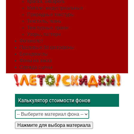
Краска, акварель
Металл, индустриальные
Природные текстуры
Текстиль, ткань
Текстурные, гранж
Узоры, паттерн
Фотохолст
Пазловые 3d фотофоны
Брендволлы
Фоны на заказ
Одежда сцены
Калькулятор стоимости фонов
Нажмите для выбора материала