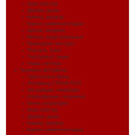
Боке, блёстки
Дерево, доски
Камень, мрамор
Кирпич, каменная кладка
Краска, акварель
Металл, индустриальные
Природные текстуры
Текстиль, ткань
Текстурные, гранж
Узоры, паттерн
Тканевые фотофоны
Однотонные фоны
Фотофоны СТЕНА-ПОЛ
Абстракция, геометрия
Атмосферные, сказочные
Бетон, штукатурка
Боке, блёстки
Дерево, доски
Камень, мрамор
Кирпич, каменная кладка