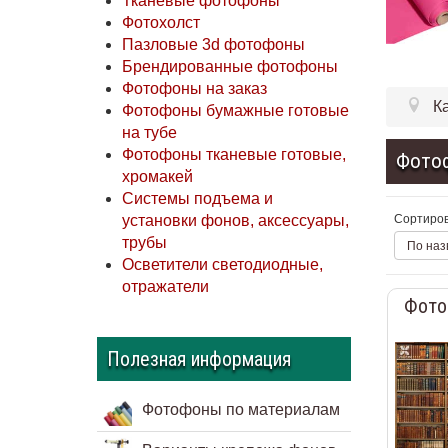
Тканевые фотофоны
Фотохолст
Пазловые 3d фотофоны
Брендированные фотофоны
Фотофоны на заказ
К
Фотофоны бумажные готовые
на тубе
Фотофоны тканевые готовые,
Фото
хромакей
Системы подъема и
Сортиров
установки фонов, аксессуары,
трубы
По наз
Осветители светодиодные,
отражатели
Фото
Полезная информация
Фотофоны по материалам