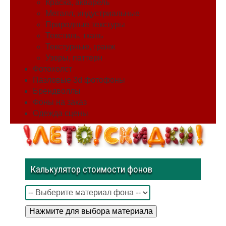
Краска, акварель
Металл, индустриальные
Природные текстуры
Текстиль, ткань
Текстурные, гранж
Узоры, паттерн
Фотохолст
Пазловые 3d фотофоны
Брендволлы
Фоны на заказ
Одежда сцены
Калькулятор стоимости фонов
Нажмите для выбора материала