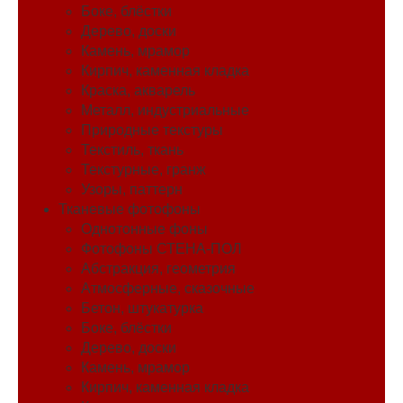
Боке, блёстки
Дерево, доски
Камень, мрамор
Кирпич, каменная кладка
Краска, акварель
Металл, индустриальные
Природные текстуры
Текстиль, ткань
Текстурные, гранж
Узоры, паттерн
Тканевые фотофоны
Однотонные фоны
Фотофоны СТЕНА-ПОЛ
Абстракция, геометрия
Атмосферные, сказочные
Бетон, штукатурка
Боке, блёстки
Дерево, доски
Камень, мрамор
Кирпич, каменная кладка