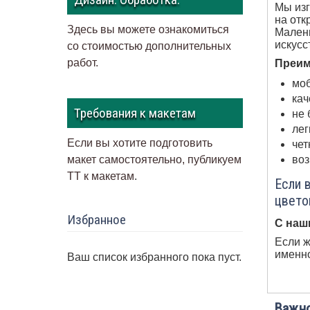
Мы изг
на отк
Здесь вы можете ознакомиться
Малень
искусс
со стоимостью дополнительных
работ.
Преим
моб
кач
Требования к макетам
не 
лег
Если вы хотите подготовить
чет
воз
макет самостоятельно, публикуем
ТТ к макетам
.
Если 
цвето
Избранное
С наш
Если ж
именно
Ваш список избранного пока пуст.
Важно