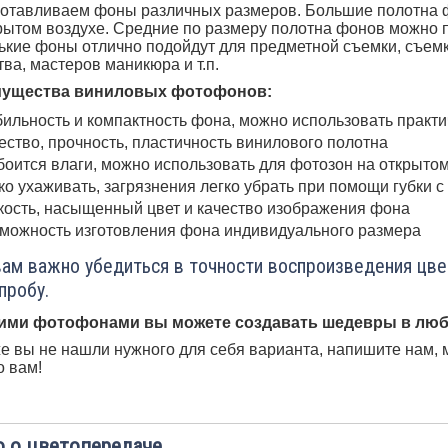
отавливаем фоны различных размеров. Большие полотна ф
рытом воздухе. Средние по размеру полотна фонов можно 
кие фоны отлично подойдут для предметной съемки, съемк
тва, мастеров маникюра и т.п.
ущества виниловых фотофонов:
ильность и компактность фона, можно использовать практ
ество, прочность, пластичность винилового полотна
боится влаги, можно использовать для фотозон на открыто
ко ухаживать, загрязнения легко убрать при помощи губки 
кость, насыщенный цвет и качество изображения фона
можность изготовления фона индивидуального размера
вам важно убедиться в точности воспроизведения цв
пробу.
ими фотофонами вы можете создавать шедевры в люб
е вы не нашли нужного для себя варианта, напишите нам, 
 вам!
 о цветопередаче