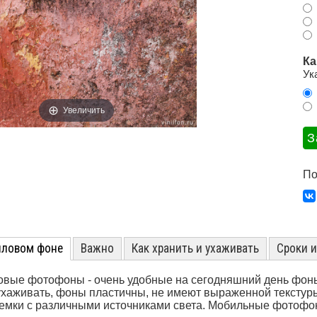
Ка
Ук
Увеличить
По
иловом фоне
Важно
Как хранить и ухаживать
Сроки 
вые фотофоны - очень удобные на сегодняшний день фоны
ухаживать, фоны пластичны, не имеют выраженной текстуры
емки с различными источниками света. Мобильные фотофон