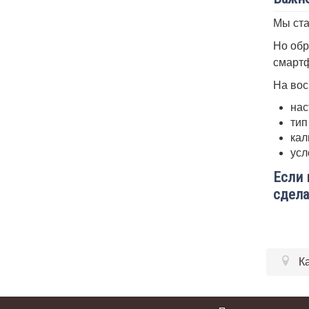
Мы ста
Но обр
смартф
На вос
нас
тип
кал
усл
Если 
сдела
К