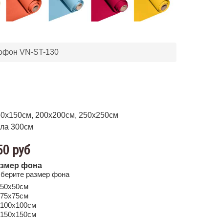
офон VN-ST-130
50х150см, 200х200см, 250х250см
ла 300см
50 руб
змер фона
берите размер фона
50х50см
75х75см
100х100см
150х150см