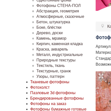
Однотонные фоны
Фотофоны СТЕНА-ПОЛ
Абстракция, геометрия
Атмосферные, сказочные
Бетон, штукатурка
К
Боке, блёстки
Дерево, доски
Фотофо
Камень, мрамор
Кирпич, каменная кладка
Артикул
Краска, акварель
Материа
Металл, индустриальные
Стандар
Природные текстуры
Возможе
Текстиль, ткань
Текстурные, гранж
Узоры, паттерн
Тканевые фотофоны
Фотохолст
Пазловые 3d фотофоны
Брендированные фотофоны
Фотофоны на заказ
Фотофоны бумажные готовые