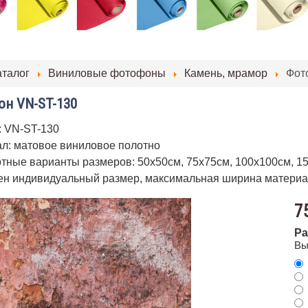
аталог
Виниловые фотофоны
Камень, мрамор
Фот
н VN-ST-130
: VN-ST-130
л: матовое виниловое полотно
тные варианты размеров: 50х50см, 75х75см, 100х100см, 1
н индивидуальный размер, максимальная ширина материа
7
Ра
Вы