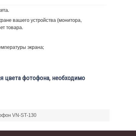
ета.
ране вашего устройства (монитора,
вет товара.
емпературы экрана;
я цвета фотофона, необходимо
офон VN-ST-130