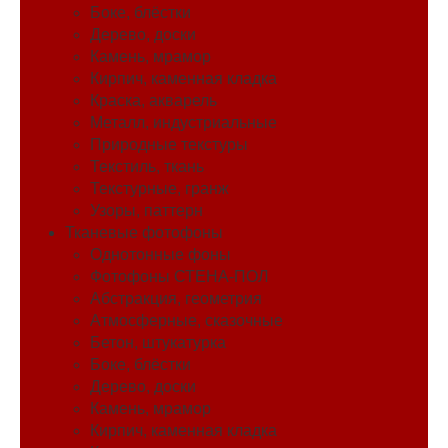
Боке, блёстки
Дерево, доски
Камень, мрамор
Кирпич, каменная кладка
Краска, акварель
Металл, индустриальные
Природные текстуры
Текстиль, ткань
Текстурные, гранж
Узоры, паттерн
Тканевые фотофоны
Однотонные фоны
Фотофоны СТЕНА-ПОЛ
Абстракция, геометрия
Атмосферные, сказочные
Бетон, штукатурка
Боке, блёстки
Дерево, доски
Камень, мрамор
Кирпич, каменная кладка