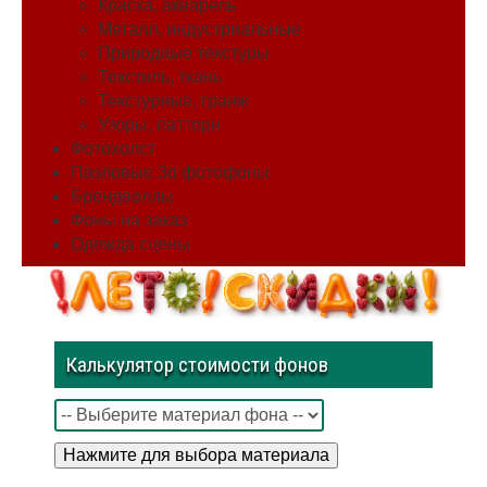
Краска, акварель
Металл, индустриальные
Природные текстуры
Текстиль, ткань
Текстурные, гранж
Узоры, паттерн
Фотохолст
Пазловые 3d фотофоны
Брендволлы
Фоны на заказ
Одежда сцены
Калькулятор стоимости фонов
Нажмите для выбора материала