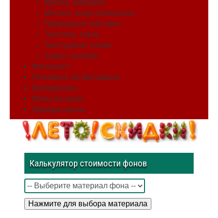
Краска, акварель
Металл, индустриальные
Природные текстуры
Текстиль, ткань
Текстурные, гранж
Узоры, паттерн
Фотохолст
Пазловые 3d фотофоны
Брендволлы
Фоны на заказ
Одежда сцены
Калькулятор стоимости фонов
Нажмите для выбора материала