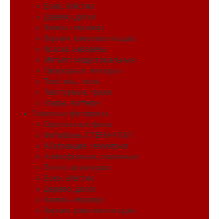
Боке, блёстки
Дерево, доски
Камень, мрамор
Кирпич, каменная кладка
Краска, акварель
Металл, индустриальные
Природные текстуры
Текстиль, ткань
Текстурные, гранж
Узоры, паттерн
Тканевые фотофоны
Однотонные фоны
Фотофоны СТЕНА-ПОЛ
Абстракция, геометрия
Атмосферные, сказочные
Бетон, штукатурка
Боке, блёстки
Дерево, доски
Камень, мрамор
Кирпич, каменная кладка