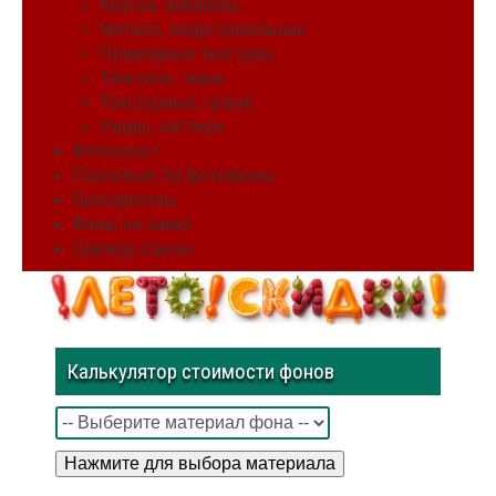
Краска, акварель
Металл, индустриальные
Природные текстуры
Текстиль, ткань
Текстурные, гранж
Узоры, паттерн
Фотохолст
Пазловые 3d фотофоны
Брендволлы
Фоны на заказ
Одежда сцены
Калькулятор стоимости фонов
Нажмите для выбора материала