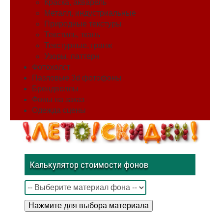
Краска, акварель
Металл, индустриальные
Природные текстуры
Текстиль, ткань
Текстурные, гранж
Узоры, паттерн
Фотохолст
Пазловые 3d фотофоны
Брендволлы
Фоны на заказ
Одежда сцены
Калькулятор стоимости фонов
Нажмите для выбора материала