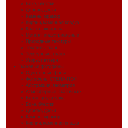
Боке, блёстки
Дерево, доски
Камень, мрамор
Кирпич, каменная кладка
Краска, акварель
Металл, индустриальные
Природные текстуры
Текстиль, ткань
Текстурные, гранж
Узоры, паттерн
Тканевые фотофоны
Однотонные фоны
Фотофоны СТЕНА-ПОЛ
Абстракция, геометрия
Атмосферные, сказочные
Бетон, штукатурка
Боке, блёстки
Дерево, доски
Камень, мрамор
Кирпич, каменная кладка