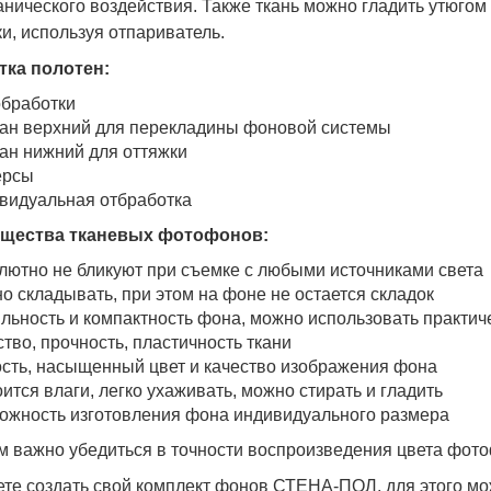
анического воздействия. Также ткань можно гладить утюгом
ки, используя отпариватель.
тка полотен:
обработки
ан верхний для перекладины фоновой системы
ан нижний для оттяжки
ерсы
видуальная отбработка
щества тканевых фотофонов:
лютно не бликуют при съемке с любыми источниками света
о складывать, при этом на фоне не остается складок
льность и компактность фона, можно использовать практи
ство, прочность, пластичность ткани
ость, насыщенный цвет и качество изображения фона
оится влаги, легко ухаживать, можно стирать и гладить
ожность изготовления фона индивидуального размера
м важно убедиться в точности воспроизведения цвета фото
те создать свой комплект фонов СТЕНА-ПОЛ, для этого м