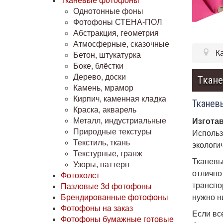
Тканевые фотофоны
Однотонные фоны
Фотофоны СТЕНА-ПОЛ
Абстракция, геометрия
Атмосферные, сказочные
К
Бетон, штукатурка
Боке, блёстки
Дерево, доски
Ткан
Камень, мрамор
Кирпич, каменная кладка
Тканев
Краска, акварель
Металл, индустриальные
Изгота
Природные текстуры
Использ
Текстиль, ткань
экологи
Текстурные, гранж
Тканевы
Узоры, паттерн
отлично
Фотохолст
транспо
Пазловые 3d фотофоны
нужно н
Брендированные фотофоны
Фотофоны на заказ
Если вс
Фотофоны бумажные готовые