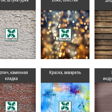
рпич, каменная
Краска, акварель
кладка
инд