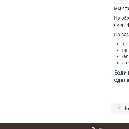
Мы ста
Но обр
смартф
На вос
нас
тип
кал
усл
Если 
сдела
К
Поиск