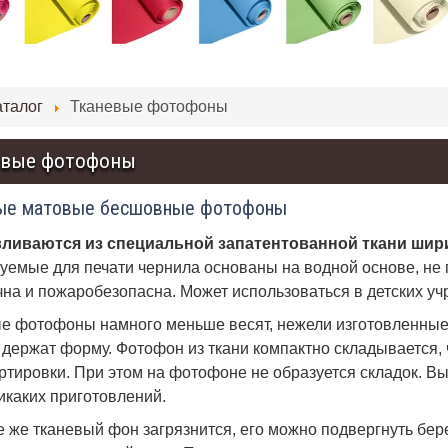
аталог
Тканевые фотофоны
евые фотофоны
ые матовые бесшовные фотофоны
вливаются из специальной запатентованной ткани шири
уемые для печати чернила основаны на водной основе, не 
чна и пожаробезопасна. Может использоваться в детских уч
е фотофоны намного меньше весят, нежели изготовленные и
 держат форму. Фотофон из ткани компактно складывается, 
ртировки. При этом на фотофоне не образуется складок. Вы
икаких приготовлений.
е же тканевый фон загрязнится, его можно подвергнуть бе