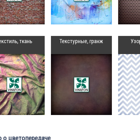
екстиль, ткань
Текстурные, гранж
Узо
 о цветопередаче