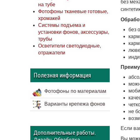
без мех
на тубе
синтети
Фотофоны тканевые готовые,
хромакей
Обрабо
Системы подъема и
без 
установки фонов, аксессуары,
карм
трубы
карм
Осветители светодиодные,
люв
отражатели
инди
Преиму
Полезная информация
абсо
можн
моби
Фотофоны по материалам
каче
Варианты крепежа фонов
четк
не б
возм
Если ва
Дополнительные работы.
Вы може
Дизайн. Обработка.