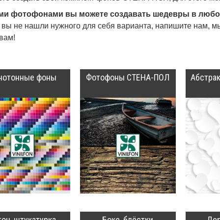
ми фотофонами вы можете создавать шедевры в любо
 вы не нашли нужного для себя варианта, напишите нам, мы
вам!
нотонные фоны
Фотофоны СТЕНА-ПОЛ
Абстрак
тон, штукатурка
Боке, блёстки
Дер