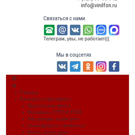
info@vinilfon.ru
Связаться с нами
Телеграм, увы, не работает(((
Мы в соцсетях
Главная
Виниловые фотофоны
Однотонные фоны
Фотофоны СТЕНА-ПОЛ
Абстракция, геометрия
Атмосферные, сказочные
Бетон, штукатурка