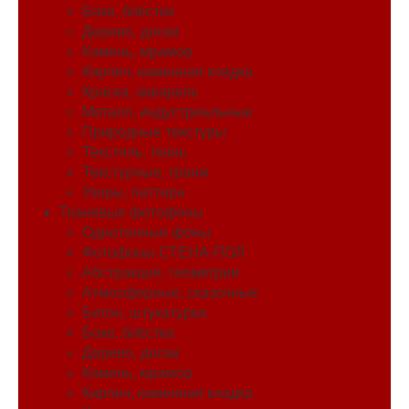
Боке, блёстки
Дерево, доски
Камень, мрамор
Кирпич, каменная кладка
Краска, акварель
Металл, индустриальные
Природные текстуры
Текстиль, ткань
Текстурные, гранж
Узоры, паттерн
Тканевые фотофоны
Однотонные фоны
Фотофоны СТЕНА-ПОЛ
Абстракция, геометрия
Атмосферные, сказочные
Бетон, штукатурка
Боке, блёстки
Дерево, доски
Камень, мрамор
Кирпич, каменная кладка