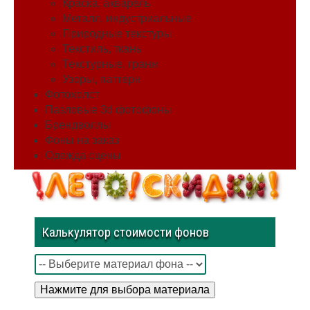
Краска, акварель
Металл, индустриальные
Природные текстуры
Текстиль, ткань
Текстурные, гранж
Узоры, паттерн
Фотохолст
Пазловые 3d фотофоны
Брендволлы
Фоны на заказ
Одежда сцены
Калькулятор стоимости фонов
Нажмите для выбора материала