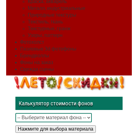
Краска, акварель
Металл, индустриальные
Природные текстуры
Текстиль, ткань
Текстурные, гранж
Узоры, паттерн
Фотохолст
Пазловые 3d фотофоны
Брендволлы
Фоны на заказ
Одежда сцены
Калькулятор стоимости фонов
Нажмите для выбора материала