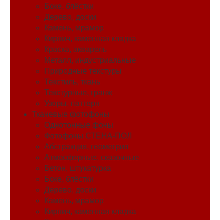
Боке, блёстки
Дерево, доски
Камень, мрамор
Кирпич, каменная кладка
Краска, акварель
Металл, индустриальные
Природные текстуры
Текстиль, ткань
Текстурные, гранж
Узоры, паттерн
Тканевые фотофоны
Однотонные фоны
Фотофоны СТЕНА-ПОЛ
Абстракция, геометрия
Атмосферные, сказочные
Бетон, штукатурка
Боке, блёстки
Дерево, доски
Камень, мрамор
Кирпич, каменная кладка