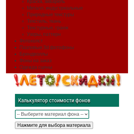
Краска, акварель
Металл, индустриальные
Природные текстуры
Текстиль, ткань
Текстурные, гранж
Узоры, паттерн
Фотохолст
Пазловые 3d фотофоны
Брендволлы
Фоны на заказ
Одежда сцены
Калькулятор стоимости фонов
Нажмите для выбора материала