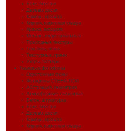
Боке, блёстки
Дерево, доски
Камень, мрамор
Кирпич, каменная кладка
Краска, акварель
Металл, индустриальные
Природные текстуры
Текстиль, ткань
Текстурные, гранж
Узоры, паттерн
Тканевые фотофоны
Однотонные фоны
Фотофоны СТЕНА-ПОЛ
Абстракция, геометрия
Атмосферные, сказочные
Бетон, штукатурка
Боке, блёстки
Дерево, доски
Камень, мрамор
Кирпич, каменная кладка