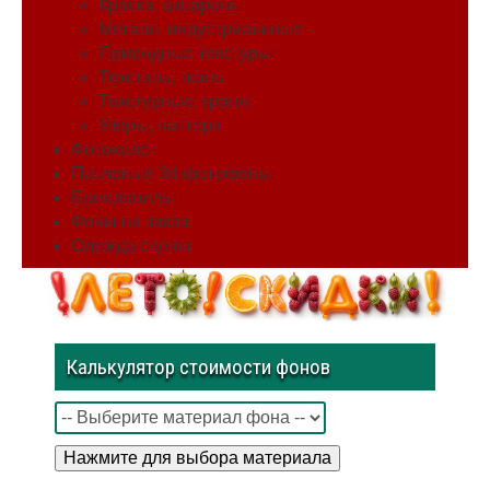
Краска, акварель
Металл, индустриальные
Природные текстуры
Текстиль, ткань
Текстурные, гранж
Узоры, паттерн
Фотохолст
Пазловые 3d фотофоны
Брендволлы
Фоны на заказ
Одежда сцены
Калькулятор стоимости фонов
Нажмите для выбора материала