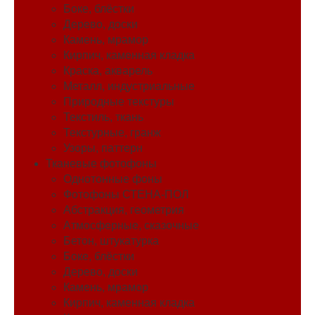
Боке, блёстки
Дерево, доски
Камень, мрамор
Кирпич, каменная кладка
Краска, акварель
Металл, индустриальные
Природные текстуры
Текстиль, ткань
Текстурные, гранж
Узоры, паттерн
Тканевые фотофоны
Однотонные фоны
Фотофоны СТЕНА-ПОЛ
Абстракция, геометрия
Атмосферные, сказочные
Бетон, штукатурка
Боке, блёстки
Дерево, доски
Камень, мрамор
Кирпич, каменная кладка