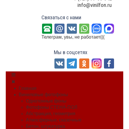
info@vinilfon.ru
Связаться с нами
Телеграм, увы, не работает(((
Мы в соцсетях
Главная
Виниловые фотофоны
Однотонные фоны
Фотофоны СТЕНА-ПОЛ
Абстракция, геометрия
Атмосферные, сказочные
Бетон, штукатурка