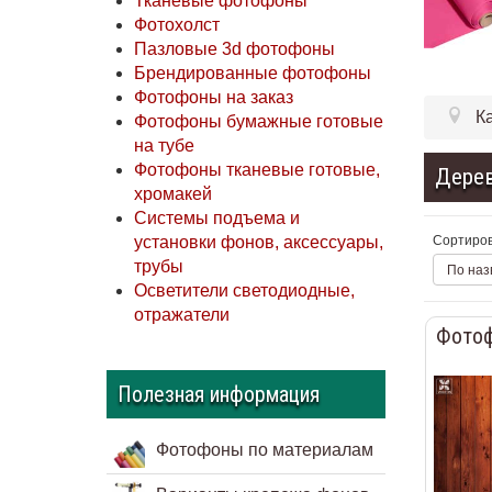
Тканевые фотофоны
Фотохолст
Пазловые 3d фотофоны
Брендированные фотофоны
Фотофоны на заказ
К
Фотофоны бумажные готовые
на тубе
Фотофоны тканевые готовые,
Дерев
хромакей
Системы подъема и
Сортиров
установки фонов, аксессуары,
трубы
По наз
Осветители светодиодные,
отражатели
Фотоф
Полезная информация
Фотофоны по материалам