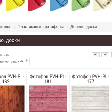
аталог
Пластиковые фотофоны
Дерево, доски
о, доски
ать по
ванию товара -/+
он PVH-PL-
Фотофон PVH-PL-
Фотофон PVH-PL-
182
181
177