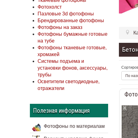
Тканевые фотофоны
Фотохолст
Пазловые 3d фотофоны
Брендированные фотофоны
Фотофоны на заказ
К
Фотофоны бумажные готовые
на тубе
Фотофоны тканевые готовые,
Бетон
хромакей
Системы подъема и
Сортиров
установки фонов, аксессуары,
трубы
По наз
Осветители светодиодные,
отражатели
Фото
Полезная информация
Фотофоны по материалам