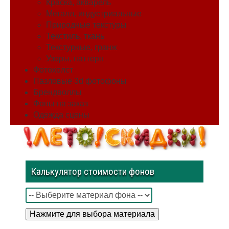
Краска, акварель
Металл, индустриальные
Природные текстуры
Текстиль, ткань
Текстурные, гранж
Узоры, паттерн
Фотохолст
Пазловые 3d фотофоны
Брендволлы
Фоны на заказ
Одежда сцены
Калькулятор стоимости фонов
Нажмите для выбора материала