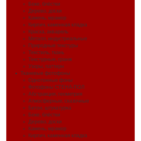
Боке, блёстки
Дерево, доски
Камень, мрамор
Кирпич, каменная кладка
Краска, акварель
Металл, индустриальные
Природные текстуры
Текстиль, ткань
Текстурные, гранж
Узоры, паттерн
Тканевые фотофоны
Однотонные фоны
Фотофоны СТЕНА-ПОЛ
Абстракция, геометрия
Атмосферные, сказочные
Бетон, штукатурка
Боке, блёстки
Дерево, доски
Камень, мрамор
Кирпич, каменная кладка