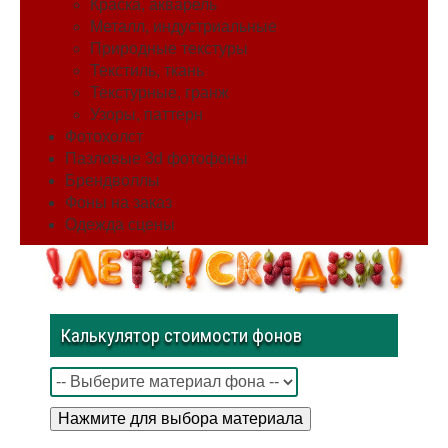
Краска, акварель
Металл, индустриальные
Природные текстуры
Текстиль, ткань
Текстурные, гранж
Узоры, паттерн
Фотохолст
Пазловые 3d фотофоны
Брендволлы
Фоны на заказ
Одежда сцены
Калькулятор стоимости фонов
Нажмите для выбора материала