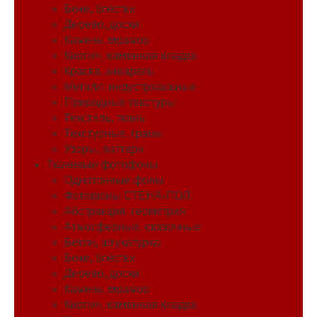
Боке, блёстки
Дерево, доски
Камень, мрамор
Кирпич, каменная кладка
Краска, акварель
Металл, индустриальные
Природные текстуры
Текстиль, ткань
Текстурные, гранж
Узоры, паттерн
Тканевые фотофоны
Однотонные фоны
Фотофоны СТЕНА-ПОЛ
Абстракция, геометрия
Атмосферные, сказочные
Бетон, штукатурка
Боке, блёстки
Дерево, доски
Камень, мрамор
Кирпич, каменная кладка