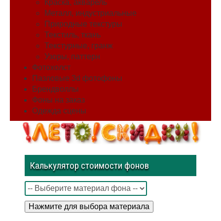
Краска, акварель
Металл, индустриальные
Природные текстуры
Текстиль, ткань
Текстурные, гранж
Узоры, паттерн
Фотохолст
Пазловые 3d фотофоны
Брендволлы
Фоны на заказ
Одежда сцены
Калькулятор стоимости фонов
Нажмите для выбора материала