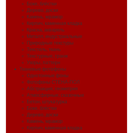
Боке, блёстки
Дерево, доски
Камень, мрамор
Кирпич, каменная кладка
Краска, акварель
Металл, индустриальные
Природные текстуры
Текстиль, ткань
Текстурные, гранж
Узоры, паттерн
Тканевые фотофоны
Однотонные фоны
Фотофоны СТЕНА-ПОЛ
Абстракция, геометрия
Атмосферные, сказочные
Бетон, штукатурка
Боке, блёстки
Дерево, доски
Камень, мрамор
Кирпич, каменная кладка