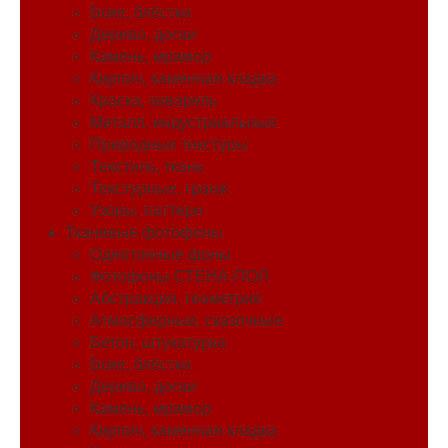
Боке, блёстки
Дерево, доски
Камень, мрамор
Кирпич, каменная кладка
Краска, акварель
Металл, индустриальные
Природные текстуры
Текстиль, ткань
Текстурные, гранж
Узоры, паттерн
Тканевые фотофоны
Однотонные фоны
Фотофоны СТЕНА-ПОЛ
Абстракция, геометрия
Атмосферные, сказочные
Бетон, штукатурка
Боке, блёстки
Дерево, доски
Камень, мрамор
Кирпич, каменная кладка