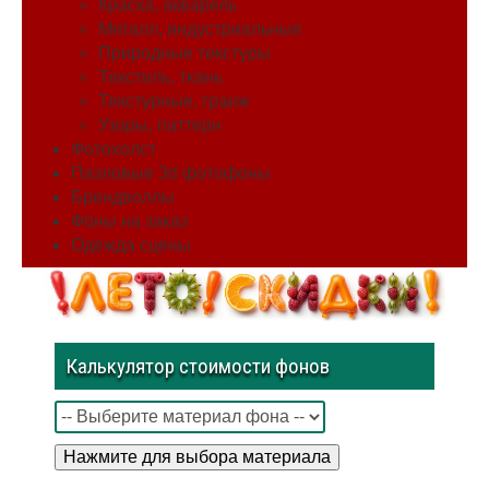
Краска, акварель
Металл, индустриальные
Природные текстуры
Текстиль, ткань
Текстурные, гранж
Узоры, паттерн
Фотохолст
Пазловые 3d фотофоны
Брендволлы
Фоны на заказ
Одежда сцены
Калькулятор стоимости фонов
Нажмите для выбора материала