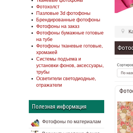
Тканевые фотофоны
Фотохолст
Пазловые 3d фотофоны
Брендированные фотофоны
Фотофоны на заказ
К
Фотофоны бумажные готовые
на тубе
Фотофоны тканевые готовые,
Фото
хромакей
Системы подъема и
Сортиров
установки фонов, аксессуары,
трубы
По наз
Осветители светодиодные,
отражатели
Фото
Полезная информация
Фотофоны по материалам