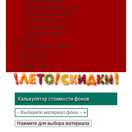
Краска, акварель
Металл, индустриальные
Природные текстуры
Текстиль, ткань
Текстурные, гранж
Узоры, паттерн
Фотохолст
Пазловые 3d фотофоны
Брендволлы
Фоны на заказ
Одежда сцены
Калькулятор стоимости фонов
Нажмите для выбора материала