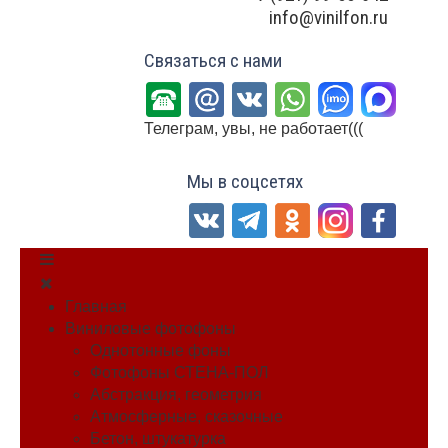
info@vinilfon.ru
Связаться с нами
Телеграм, увы, не работает(((
Мы в соцсетях
Главная
Виниловые фотофоны
Однотонные фоны
Фотофоны СТЕНА-ПОЛ
Абстракция, геометрия
Атмосферные, сказочные
Бетон, штукатурка