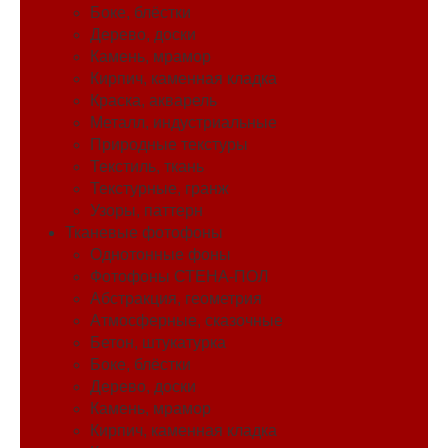
Боке, блёстки
Дерево, доски
Камень, мрамор
Кирпич, каменная кладка
Краска, акварель
Металл, индустриальные
Природные текстуры
Текстиль, ткань
Текстурные, гранж
Узоры, паттерн
Тканевые фотофоны
Однотонные фоны
Фотофоны СТЕНА-ПОЛ
Абстракция, геометрия
Атмосферные, сказочные
Бетон, штукатурка
Боке, блёстки
Дерево, доски
Камень, мрамор
Кирпич, каменная кладка