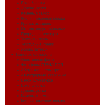
Боке, блёстки
Дерево, доски
Камень, мрамор
Кирпич, каменная кладка
Краска, акварель
Металл, индустриальные
Природные текстуры
Текстиль, ткань
Текстурные, гранж
Узоры, паттерн
Тканевые фотофоны
Однотонные фоны
Фотофоны СТЕНА-ПОЛ
Абстракция, геометрия
Атмосферные, сказочные
Бетон, штукатурка
Боке, блёстки
Дерево, доски
Камень, мрамор
Кирпич, каменная кладка