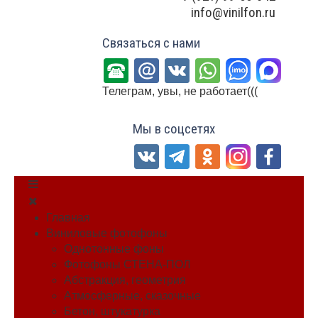
info@vinilfon.ru
Связаться с нами
Телеграм, увы, не работает(((
Мы в соцсетях
Главная
Виниловые фотофоны
Однотонные фоны
Фотофоны СТЕНА-ПОЛ
Абстракция, геометрия
Атмосферные, сказочные
Бетон, штукатурка