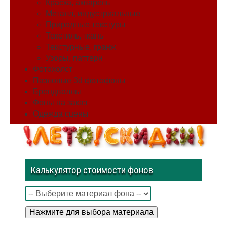
Краска, акварель
Металл, индустриальные
Природные текстуры
Текстиль, ткань
Текстурные, гранж
Узоры, паттерн
Фотохолст
Пазловые 3d фотофоны
Брендволлы
Фоны на заказ
Одежда сцены
Калькулятор стоимости фонов
Нажмите для выбора материала