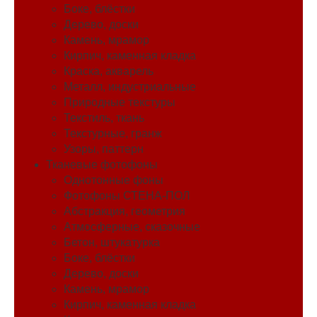
Боке, блёстки
Дерево, доски
Камень, мрамор
Кирпич, каменная кладка
Краска, акварель
Металл, индустриальные
Природные текстуры
Текстиль, ткань
Текстурные, гранж
Узоры, паттерн
Тканевые фотофоны
Однотонные фоны
Фотофоны СТЕНА-ПОЛ
Абстракция, геометрия
Атмосферные, сказочные
Бетон, штукатурка
Боке, блёстки
Дерево, доски
Камень, мрамор
Кирпич, каменная кладка