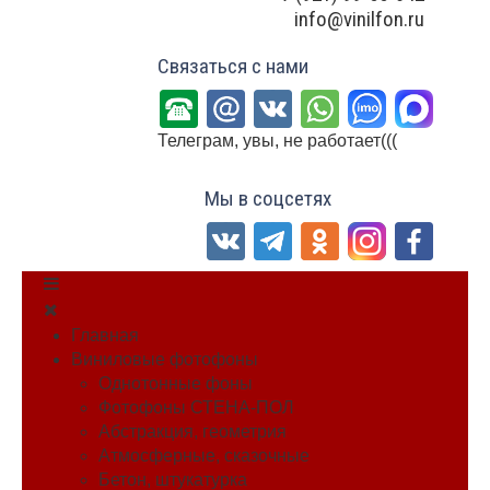
info@vinilfon.ru
Связаться с нами
Телеграм, увы, не работает(((
Мы в соцсетях
Главная
Виниловые фотофоны
Однотонные фоны
Фотофоны СТЕНА-ПОЛ
Абстракция, геометрия
Атмосферные, сказочные
Бетон, штукатурка