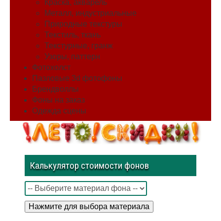
Краска, акварель
Металл, индустриальные
Природные текстуры
Текстиль, ткань
Текстурные, гранж
Узоры, паттерн
Фотохолст
Пазловые 3d фотофоны
Брендволлы
Фоны на заказ
Одежда сцены
Калькулятор стоимости фонов
Нажмите для выбора материала