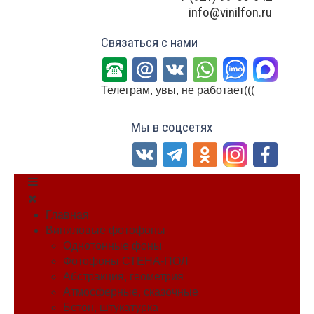
info@vinilfon.ru
Связаться с нами
Телеграм, увы, не работает(((
Мы в соцсетях
Главная
Виниловые фотофоны
Однотонные фоны
Фотофоны СТЕНА-ПОЛ
Абстракция, геометрия
Атмосферные, сказочные
Бетон, штукатурка