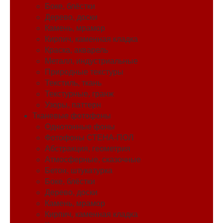
Боке, блёстки
Дерево, доски
Камень, мрамор
Кирпич, каменная кладка
Краска, акварель
Металл, индустриальные
Природные текстуры
Текстиль, ткань
Текстурные, гранж
Узоры, паттерн
Тканевые фотофоны
Однотонные фоны
Фотофоны СТЕНА-ПОЛ
Абстракция, геометрия
Атмосферные, сказочные
Бетон, штукатурка
Боке, блёстки
Дерево, доски
Камень, мрамор
Кирпич, каменная кладка