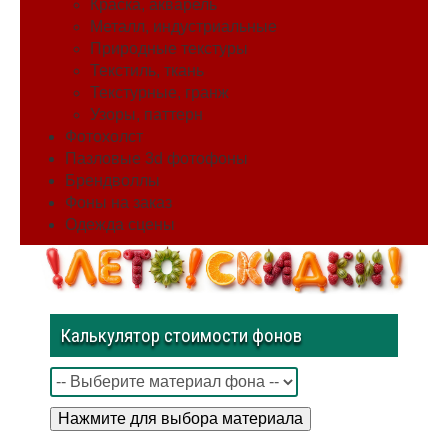
Краска, акварель
Металл, индустриальные
Природные текстуры
Текстиль, ткань
Текстурные, гранж
Узоры, паттерн
Фотохолст
Пазловые 3d фотофоны
Брендволлы
Фоны на заказ
Одежда сцены
Калькулятор стоимости фонов
Нажмите для выбора материала