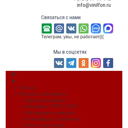
info@vinilfon.ru
Связаться с нами
Телеграм, увы, не работает(((
Мы в соцсетях
Главная
Виниловые фотофоны
Однотонные фоны
Фотофоны СТЕНА-ПОЛ
Абстракция, геометрия
Атмосферные, сказочные
Бетон, штукатурка