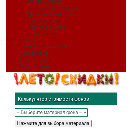
Краска, акварель
Металл, индустриальные
Природные текстуры
Текстиль, ткань
Текстурные, гранж
Узоры, паттерн
Фотохолст
Пазловые 3d фотофоны
Брендволлы
Фоны на заказ
Одежда сцены
Калькулятор стоимости фонов
Нажмите для выбора материала