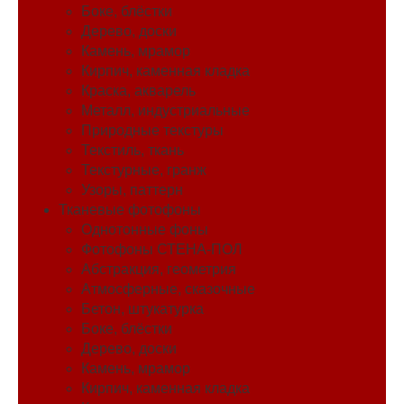
Боке, блёстки
Дерево, доски
Камень, мрамор
Кирпич, каменная кладка
Краска, акварель
Металл, индустриальные
Природные текстуры
Текстиль, ткань
Текстурные, гранж
Узоры, паттерн
Тканевые фотофоны
Однотонные фоны
Фотофоны СТЕНА-ПОЛ
Абстракция, геометрия
Атмосферные, сказочные
Бетон, штукатурка
Боке, блёстки
Дерево, доски
Камень, мрамор
Кирпич, каменная кладка