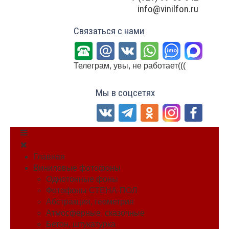
info@vinilfon.ru
Связаться с нами
Телеграм, увы, не работает(((
Мы в соцсетях
Главная
Виниловые фотофоны
Однотонные фоны
Фотофоны СТЕНА-ПОЛ
Абстракция, геометрия
Атмосферные, сказочные
Бетон, штукатурка