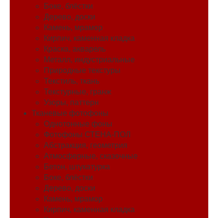
Боке, блёстки
Дерево, доски
Камень, мрамор
Кирпич, каменная кладка
Краска, акварель
Металл, индустриальные
Природные текстуры
Текстиль, ткань
Текстурные, гранж
Узоры, паттерн
Тканевые фотофоны
Однотонные фоны
Фотофоны СТЕНА-ПОЛ
Абстракция, геометрия
Атмосферные, сказочные
Бетон, штукатурка
Боке, блёстки
Дерево, доски
Камень, мрамор
Кирпич, каменная кладка