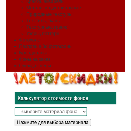
Краска, акварель
Металл, индустриальные
Природные текстуры
Текстиль, ткань
Текстурные, гранж
Узоры, паттерн
Фотохолст
Пазловые 3d фотофоны
Брендволлы
Фоны на заказ
Одежда сцены
Калькулятор стоимости фонов
Нажмите для выбора материала