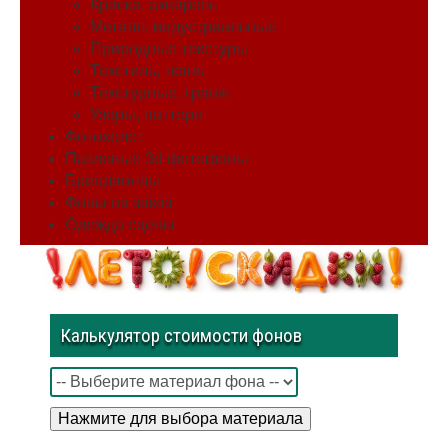
Краска, акварель
Металл, индустриальные
Природные текстуры
Текстиль, ткань
Текстурные, гранж
Узоры, паттерн
Фотохолст
Пазловые 3d фотофоны
Брендволлы
Фоны на заказ
Одежда сцены
Калькулятор стоимости фонов
Нажмите для выбора материала