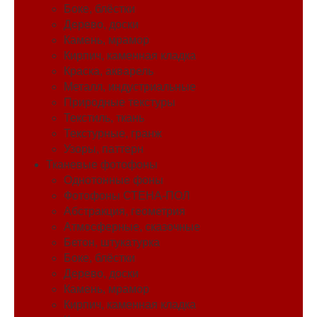
Боке, блёстки
Дерево, доски
Камень, мрамор
Кирпич, каменная кладка
Краска, акварель
Металл, индустриальные
Природные текстуры
Текстиль, ткань
Текстурные, гранж
Узоры, паттерн
Тканевые фотофоны
Однотонные фоны
Фотофоны СТЕНА-ПОЛ
Абстракция, геометрия
Атмосферные, сказочные
Бетон, штукатурка
Боке, блёстки
Дерево, доски
Камень, мрамор
Кирпич, каменная кладка