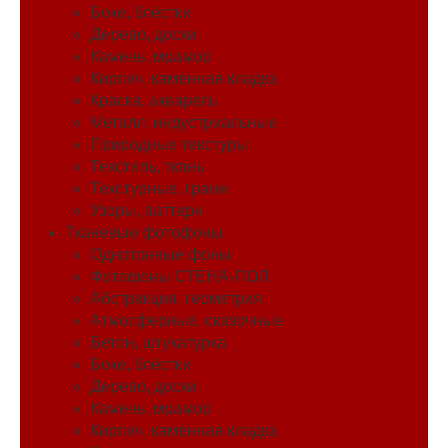
Боке, блёстки
Дерево, доски
Камень, мрамор
Кирпич, каменная кладка
Краска, акварель
Металл, индустриальные
Природные текстуры
Текстиль, ткань
Текстурные, гранж
Узоры, паттерн
Тканевые фотофоны
Однотонные фоны
Фотофоны СТЕНА-ПОЛ
Абстракция, геометрия
Атмосферные, сказочные
Бетон, штукатурка
Боке, блёстки
Дерево, доски
Камень, мрамор
Кирпич, каменная кладка