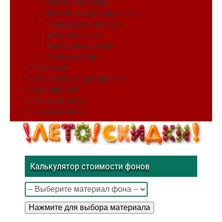
Краска, акварель
Металл, индустриальные
Природные текстуры
Текстиль, ткань
Текстурные, гранж
Узоры, паттерн
Фотохолст
Пазловые 3d фотофоны
Брендволлы
Фоны на заказ
Одежда сцены
Калькулятор стоимости фонов
Нажмите для выбора материала