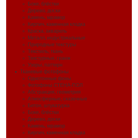
Боке, блёстки
Дерево, доски
Камень, мрамор
Кирпич, каменная кладка
Краска, акварель
Металл, индустриальные
Природные текстуры
Текстиль, ткань
Текстурные, гранж
Узоры, паттерн
Тканевые фотофоны
Однотонные фоны
Фотофоны СТЕНА-ПОЛ
Абстракция, геометрия
Атмосферные, сказочные
Бетон, штукатурка
Боке, блёстки
Дерево, доски
Камень, мрамор
Кирпич, каменная кладка