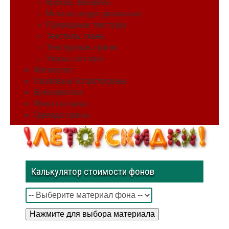
Краска, акварель
Металл, индустриальные
Природные текстуры
Текстиль, ткань
Текстурные, гранж
Узоры, паттерн
Фотохолст
Пазловые 3d фотофоны
Брендволлы
Фоны на заказ
Одежда сцены
Калькулятор стоимости фонов
Нажмите для выбора материала