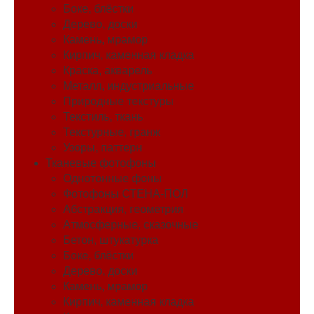
Боке, блёстки
Дерево, доски
Камень, мрамор
Кирпич, каменная кладка
Краска, акварель
Металл, индустриальные
Природные текстуры
Текстиль, ткань
Текстурные, гранж
Узоры, паттерн
Тканевые фотофоны
Однотонные фоны
Фотофоны СТЕНА-ПОЛ
Абстракция, геометрия
Атмосферные, сказочные
Бетон, штукатурка
Боке, блёстки
Дерево, доски
Камень, мрамор
Кирпич, каменная кладка