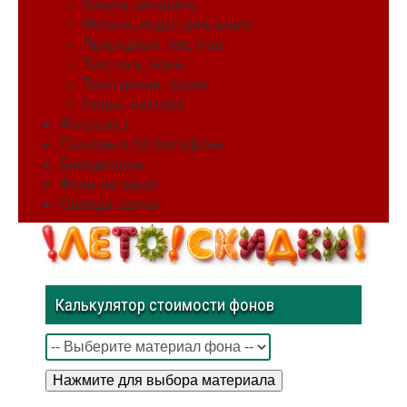
Краска, акварель
Металл, индустриальные
Природные текстуры
Текстиль, ткань
Текстурные, гранж
Узоры, паттерн
Фотохолст
Пазловые 3d фотофоны
Брендволлы
Фоны на заказ
Одежда сцены
Калькулятор стоимости фонов
Нажмите для выбора материала