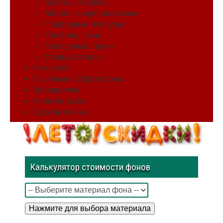
Краска, акварель
Металл, индустриальные
Природные текстуры
Текстиль, ткань
Текстурные, гранж
Узоры, паттерн
Фотохолст
Пазловые 3d фотофоны
Брендволлы
Фоны на заказ
Одежда сцены
Калькулятор стоимости фонов
Нажмите для выбора материала