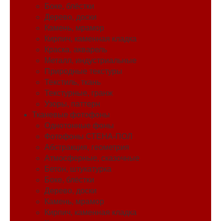
Боке, блёстки
Дерево, доски
Камень, мрамор
Кирпич, каменная кладка
Краска, акварель
Металл, индустриальные
Природные текстуры
Текстиль, ткань
Текстурные, гранж
Узоры, паттерн
Тканевые фотофоны
Однотонные фоны
Фотофоны СТЕНА-ПОЛ
Абстракция, геометрия
Атмосферные, сказочные
Бетон, штукатурка
Боке, блёстки
Дерево, доски
Камень, мрамор
Кирпич, каменная кладка