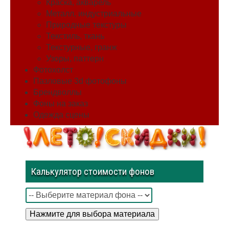
Краска, акварель
Металл, индустриальные
Природные текстуры
Текстиль, ткань
Текстурные, гранж
Узоры, паттерн
Фотохолст
Пазловые 3d фотофоны
Брендволлы
Фоны на заказ
Одежда сцены
Калькулятор стоимости фонов
Нажмите для выбора материала