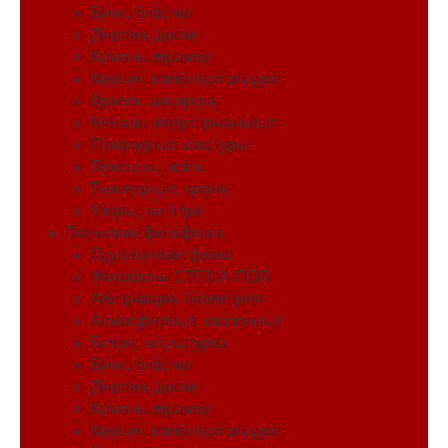
Боке, блёстки
Дерево, доски
Камень, мрамор
Кирпич, каменная кладка
Краска, акварель
Металл, индустриальные
Природные текстуры
Текстиль, ткань
Текстурные, гранж
Узоры, паттерн
Тканевые фотофоны
Однотонные фоны
Фотофоны СТЕНА-ПОЛ
Абстракция, геометрия
Атмосферные, сказочные
Бетон, штукатурка
Боке, блёстки
Дерево, доски
Камень, мрамор
Кирпич, каменная кладка