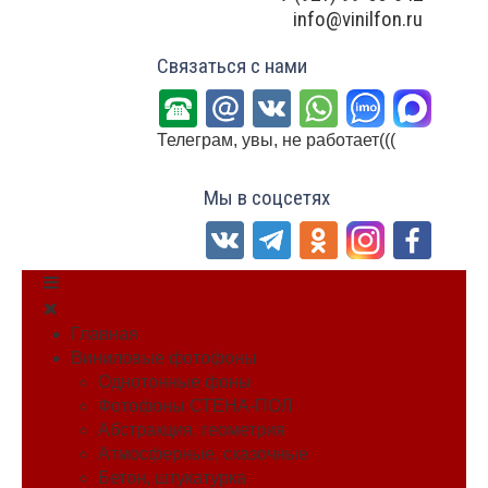
info@vinilfon.ru
Связаться с нами
Телеграм, увы, не работает(((
Мы в соцсетях
Главная
Виниловые фотофоны
Однотонные фоны
Фотофоны СТЕНА-ПОЛ
Абстракция, геометрия
Атмосферные, сказочные
Бетон, штукатурка